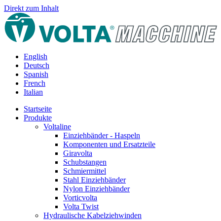
Direkt zum Inhalt
English
Deutsch
Spanish
French
Italian
Startseite
Produkte
Voltaline
Einziehbänder - Haspeln
Komponenten und Ersatzteile
Giravolta
Schubstangen
Schmiermittel
Stahl Einziehbänder
Nylon Einziehbänder
Vorticvolta
Volta Twist
Hydraulische Kabelziehwinden