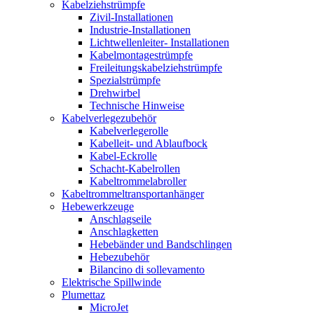
Kabelziehstrümpfe
Zivil-Installationen
Industrie-Installationen
Lichtwellenleiter- Installationen
Kabelmontagestrümpfe
Freileitungskabelziehstrümpfe
Spezialstrümpfe
Drehwirbel
Technische Hinweise
Kabelverlegezubehör
Kabelverlegerolle
Kabelleit- und Ablaufbock
Kabel-Eckrolle
Schacht-Kabelrollen
Kabeltrommelabroller
Kabeltrommeltransportanhänger
Hebewerkzeuge
Anschlagseile
Anschlagketten
Hebebänder und Bandschlingen
Hebezubehör
Bilancino di sollevamento
Elektrische Spillwinde
Plumettaz
MicroJet