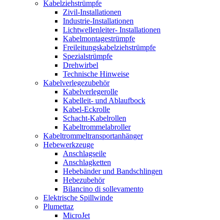
Kabelziehstrümpfe
Zivil-Installationen
Industrie-Installationen
Lichtwellenleiter- Installationen
Kabelmontagestrümpfe
Freileitungskabelziehstrümpfe
Spezialstrümpfe
Drehwirbel
Technische Hinweise
Kabelverlegezubehör
Kabelverlegerolle
Kabelleit- und Ablaufbock
Kabel-Eckrolle
Schacht-Kabelrollen
Kabeltrommelabroller
Kabeltrommeltransportanhänger
Hebewerkzeuge
Anschlagseile
Anschlagketten
Hebebänder und Bandschlingen
Hebezubehör
Bilancino di sollevamento
Elektrische Spillwinde
Plumettaz
MicroJet