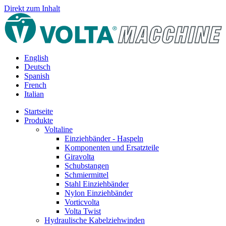
Direkt zum Inhalt
English
Deutsch
Spanish
French
Italian
Startseite
Produkte
Voltaline
Einziehbänder - Haspeln
Komponenten und Ersatzteile
Giravolta
Schubstangen
Schmiermittel
Stahl Einziehbänder
Nylon Einziehbänder
Vorticvolta
Volta Twist
Hydraulische Kabelziehwinden