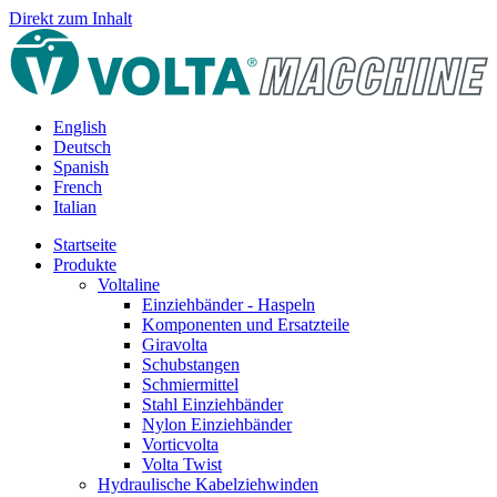
Direkt zum Inhalt
English
Deutsch
Spanish
French
Italian
Startseite
Produkte
Voltaline
Einziehbänder - Haspeln
Komponenten und Ersatzteile
Giravolta
Schubstangen
Schmiermittel
Stahl Einziehbänder
Nylon Einziehbänder
Vorticvolta
Volta Twist
Hydraulische Kabelziehwinden