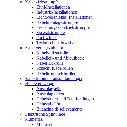
Kabelziehstrümpfe
Zivil-Installationen
Industrie-Installationen
Lichtwellenleiter- Installationen
Kabelmontagestrümpfe
Freileitungskabelziehstrümpfe
Spezialstrümpfe
Drehwirbel
Technische Hinweise
Kabelverlegezubehör
Kabelverlegerolle
Kabelleit- und Ablaufbock
Kabel-Eckrolle
Schacht-Kabelrollen
Kabeltrommelabroller
Kabeltrommeltransportanhänger
Hebewerkzeuge
Anschlagseile
Anschlagketten
Hebebänder und Bandschlingen
Hebezubehör
Bilancino di sollevamento
Elektrische Spillwinde
Plumettaz
MicroJet