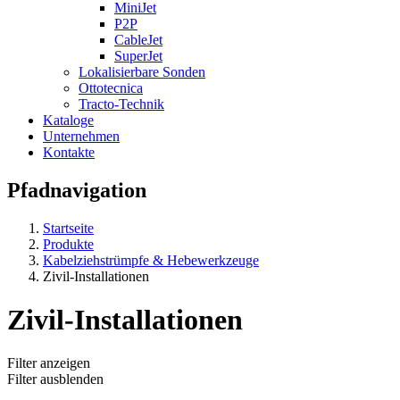
MiniJet
P2P
CableJet
SuperJet
Lokalisierbare Sonden
Ottotecnica
Tracto-Technik
Kataloge
Unternehmen
Kontakte
Pfadnavigation
Startseite
Produkte
Kabelziehstrümpfe & Hebewerkzeuge
Zivil-Installationen
Zivil-Installationen
Filter anzeigen
Filter ausblenden