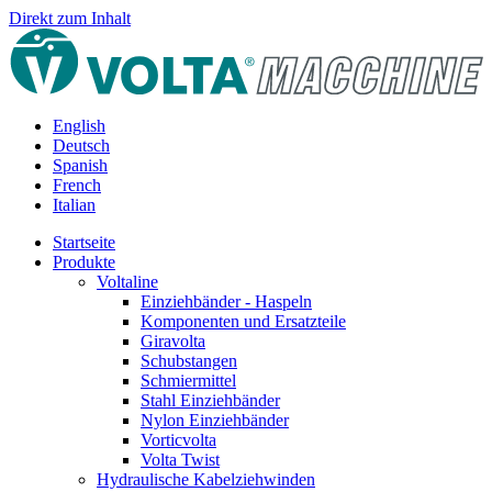
Direkt zum Inhalt
English
Deutsch
Spanish
French
Italian
Startseite
Produkte
Voltaline
Einziehbänder - Haspeln
Komponenten und Ersatzteile
Giravolta
Schubstangen
Schmiermittel
Stahl Einziehbänder
Nylon Einziehbänder
Vorticvolta
Volta Twist
Hydraulische Kabelziehwinden