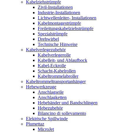
Kabelziehstrümpfe
Zivil-Installationen
Industrie-Installationen
Lichtwellenleiter- Installationen
Kabelmontagestrümpfe
Freileitungskabelziehstrümpfe
Spezialstrümpfe
Drehwirbel
Technische Hinweise
Kabelverlegezubehör
Kabelverlegerolle
Kabelleit- und Ablaufbock
Kabel-Eckrolle
Schacht-Kabelrollen
Kabeltrommelabroller
Kabeltrommeltransportanhänger
Hebewerkzeuge
Anschlagseile
Anschlagketten
Hebebänder und Bandschlingen
Hebezubehör
Bilancino di sollevamento
Elektrische Spillwinde
Plumettaz
MicroJet