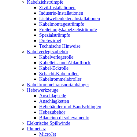
Kabelziehstrümpfe
Zivil-Installationen
Industrie-Installationen
Lichtwellenleiter- Installationen
Kabelmontagestrümpfe
Freileitungskabelziehstrümpfe
Spezialstrümpfe
Drehwirbel
Technische Hinweise
Kabelverlegezubehör
Kabelverlegerolle
Kabelleit- und Ablaufbock
Kabel-Eckrolle
Schacht-Kabelrollen
Kabeltrommelabroller
Kabeltrommeltransportanhänger
Hebewerkzeuge
Anschlagseile
Anschlagketten
Hebebänder und Bandschlingen
Hebezubehör
Bilancino di sollevamento
Elektrische Spillwinde
Plumettaz
MicroJet