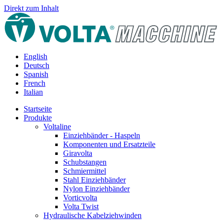
Direkt zum Inhalt
English
Deutsch
Spanish
French
Italian
Startseite
Produkte
Voltaline
Einziehbänder - Haspeln
Komponenten und Ersatzteile
Giravolta
Schubstangen
Schmiermittel
Stahl Einziehbänder
Nylon Einziehbänder
Vorticvolta
Volta Twist
Hydraulische Kabelziehwinden