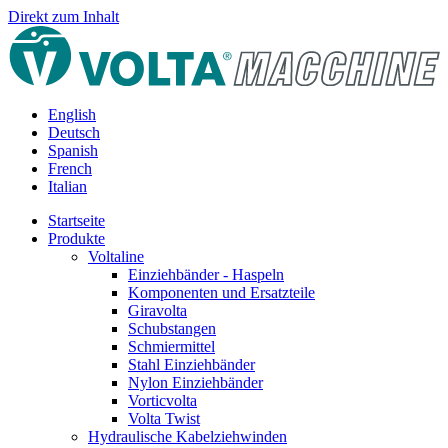
Direkt zum Inhalt
English
Deutsch
Spanish
French
Italian
Startseite
Produkte
Voltaline
Einziehbänder - Haspeln
Komponenten und Ersatzteile
Giravolta
Schubstangen
Schmiermittel
Stahl Einziehbänder
Nylon Einziehbänder
Vorticvolta
Volta Twist
Hydraulische Kabelziehwinden