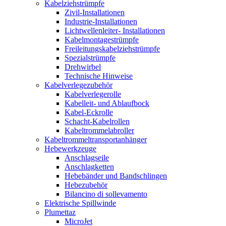
Kabelziehstrümpfe
Zivil-Installationen
Industrie-Installationen
Lichtwellenleiter- Installationen
Kabelmontagestrümpfe
Freileitungskabelziehstrümpfe
Spezialstrümpfe
Drehwirbel
Technische Hinweise
Kabelverlegezubehör
Kabelverlegerolle
Kabelleit- und Ablaufbock
Kabel-Eckrolle
Schacht-Kabelrollen
Kabeltrommelabroller
Kabeltrommeltransportanhänger
Hebewerkzeuge
Anschlagseile
Anschlagketten
Hebebänder und Bandschlingen
Hebezubehör
Bilancino di sollevamento
Elektrische Spillwinde
Plumettaz
MicroJet