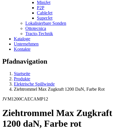
MiniJet
P2P
CableJet
SuperJet
Lokalisierbare Sonden
Ottotecnica
Tracto-Technik
Kataloge
Unternehmen
Kontakte
Pfadnavigation
Startseite
Produkte
Elektrische Spillwinde
Ziehtrommel Max Zugkraft 1200 DaN, Farbe Rot
JVM1200CAECAMP12
Ziehtrommel Max Zugkraft
1200 daN, Farbe rot