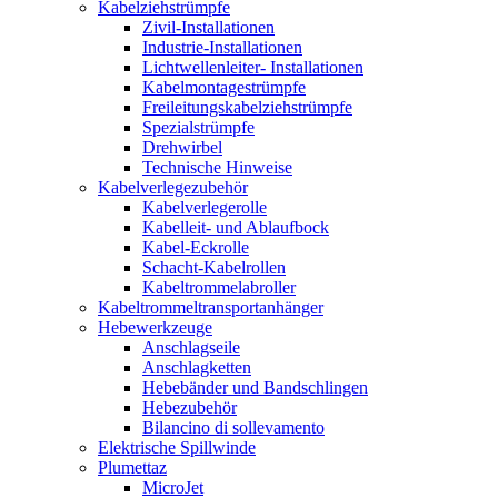
Kabelziehstrümpfe
Zivil-Installationen
Industrie-Installationen
Lichtwellenleiter- Installationen
Kabelmontagestrümpfe
Freileitungskabelziehstrümpfe
Spezialstrümpfe
Drehwirbel
Technische Hinweise
Kabelverlegezubehör
Kabelverlegerolle
Kabelleit- und Ablaufbock
Kabel-Eckrolle
Schacht-Kabelrollen
Kabeltrommelabroller
Kabeltrommeltransportanhänger
Hebewerkzeuge
Anschlagseile
Anschlagketten
Hebebänder und Bandschlingen
Hebezubehör
Bilancino di sollevamento
Elektrische Spillwinde
Plumettaz
MicroJet