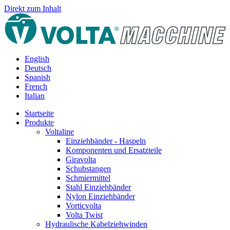
Direkt zum Inhalt
English
Deutsch
Spanish
French
Italian
Startseite
Produkte
Voltaline
Einziehbänder - Haspeln
Komponenten und Ersatzteile
Giravolta
Schubstangen
Schmiermittel
Stahl Einziehbänder
Nylon Einziehbänder
Vorticvolta
Volta Twist
Hydraulische Kabelziehwinden