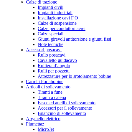
Calze di trazione
Impianti civili
Impianti industriali
Installazione cavi F.O
Calze di sospensione
Calze per conduttori aerei
Calze speciali
Giunti girevoli antitorsione e giunti fissi
Note tecniche
Accessori posacavi
Rullo posacavi
Cavalletto guidacavo
Rulliera d‘angolo
Rulli per pozzetti
Attrezzature per lo srotolamento bobine
Carrelli Portabobine
Articoli di sollevamento
Tiranti a fune
Tiranti a catena
Fasce ed anelli di sollevamento
Accessori per il sollevamento
Bilancino di sollevamento
Arganello elettrico
Plumettaz
MicroJet