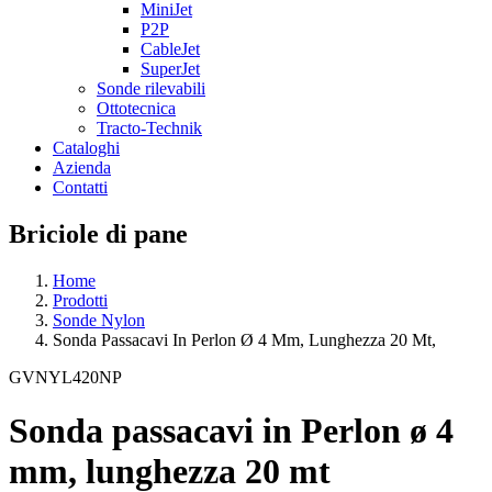
MiniJet
P2P
CableJet
SuperJet
Sonde rilevabili
Ottotecnica
Tracto-Technik
Cataloghi
Azienda
Contatti
Briciole di pane
Home
Prodotti
Sonde Nylon
Sonda Passacavi In Perlon Ø 4 Mm, Lunghezza 20 Mt,
GVNYL420NP
Sonda passacavi in Perlon ø 4
mm, lunghezza 20 mt