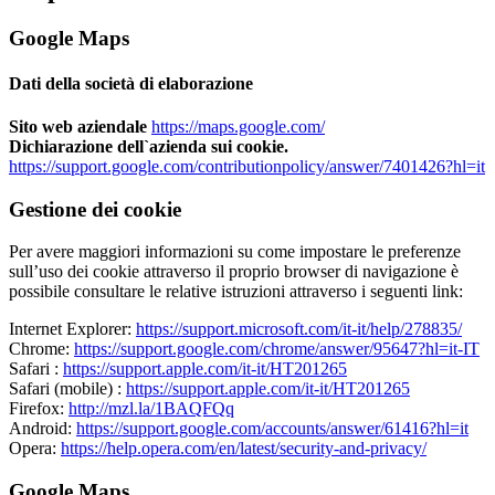
Google Maps
Dati della società di elaborazione
Sito web aziendale
https://maps.google.com/
Dichiarazione dell`azienda sui cookie.
https://support.google.com/contributionpolicy/answer/7401426?hl=it
Gestione dei cookie
Per avere maggiori informazioni su come impostare le preferenze
sull’uso dei cookie attraverso il proprio browser di navigazione è
possibile consultare le relative istruzioni attraverso i seguenti link:
Internet Explorer:
https://support.microsoft.com/it-it/help/278835/
Chrome:
https://support.google.com/chrome/answer/95647?hl=it-IT
Safari :
https://support.apple.com/it-it/HT201265
Safari (mobile) :
https://support.apple.com/it-it/HT201265
Firefox:
http://mzl.la/1BAQFQq
Android:
https://support.google.com/accounts/answer/61416?hl=it
Opera:
https://help.opera.com/en/latest/security-and-privacy/
Google Maps