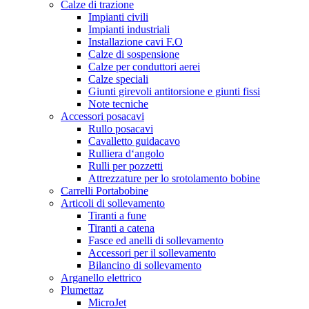
Calze di trazione
Impianti civili
Impianti industriali
Installazione cavi F.O
Calze di sospensione
Calze per conduttori aerei
Calze speciali
Giunti girevoli antitorsione e giunti fissi
Note tecniche
Accessori posacavi
Rullo posacavi
Cavalletto guidacavo
Rulliera d‘angolo
Rulli per pozzetti
Attrezzature per lo srotolamento bobine
Carrelli Portabobine
Articoli di sollevamento
Tiranti a fune
Tiranti a catena
Fasce ed anelli di sollevamento
Accessori per il sollevamento
Bilancino di sollevamento
Arganello elettrico
Plumettaz
MicroJet