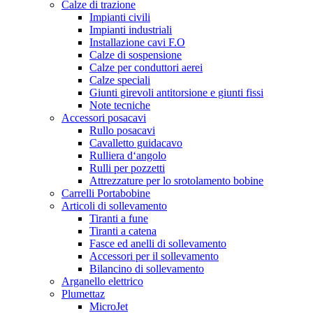
Calze di trazione
Impianti civili
Impianti industriali
Installazione cavi F.O
Calze di sospensione
Calze per conduttori aerei
Calze speciali
Giunti girevoli antitorsione e giunti fissi
Note tecniche
Accessori posacavi
Rullo posacavi
Cavalletto guidacavo
Rulliera d‘angolo
Rulli per pozzetti
Attrezzature per lo srotolamento bobine
Carrelli Portabobine
Articoli di sollevamento
Tiranti a fune
Tiranti a catena
Fasce ed anelli di sollevamento
Accessori per il sollevamento
Bilancino di sollevamento
Arganello elettrico
Plumettaz
MicroJet