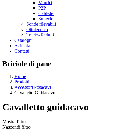
MiniJet
P2P
CableJet
SuperJet
Sonde rilevabili
Ottotecnica
Tracto-Technik
Cataloghi
Azienda
Contatti
Briciole di pane
Home
Prodotti
Accessori Posacavi
Cavalletto Guidacavo
Cavalletto guidacavo
Mostra filtro
Nascondi filtro