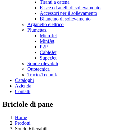
Tiranti a catena
Fasce ed anelli di sollevamento
Accessori per il sollevamento
Bilancino di sollevamento
Arganello elettrico
Plumettaz
MicroJet
MiniJet
P2P
CableJet
SuperJet
Sonde rilevabili
Ottotecnica
Tracto-Technik
Cataloghi
Azienda
Contatti
Briciole di pane
Home
Prodotti
Sonde Rilevabili