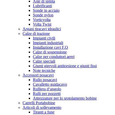
Aste di spinta
Lubrificanti
Sonde in acciaio
Sonde nylon
Vorticvolta
Volta Twist
Argani tiracavi idraulici
Calze di trazione
Impianti civili
Impianti industriali
Installazione cavi F.O
Calze di sospensione
Calze per conduttori aerei
Calze speciali
Giunti girevoli antitorsione e giunti fissi
Note tecniche
Accessori posacavi
Rullo posacavi
Cavalletto guidacavo
Rulliera d‘angolo
Rulli per pozzetti
Attrezzature per lo srotolamento bobine
Carrelli Portabobine
Articoli di sollevamento
Tiranti a fune