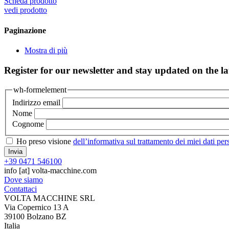
Scheda prodotto
vedi prodotto
Paginazione
Mostra di più
Register for our newsletter and stay updated on the lat
wh-formelement
Indirizzo email
Nome
Cognome
Ho preso visione
dell’informativa sul trattamento dei miei dati per
+39 0471 546100
info
[at]
volta-macchine.com
Dove siamo
Contattaci
VOLTA MACCHINE SRL
Via Copernico 13 A
39100 Bolzano BZ
Italia