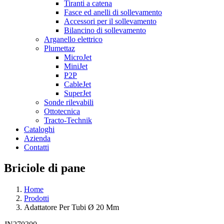
Tiranti a catena
Fasce ed anelli di sollevamento
Accessori per il sollevamento
Bilancino di sollevamento
Arganello elettrico
Plumettaz
MicroJet
MiniJet
P2P
CableJet
SuperJet
Sonde rilevabili
Ottotecnica
Tracto-Technik
Cataloghi
Azienda
Contatti
Briciole di pane
Home
Prodotti
Adattatore Per Tubi Ø 20 Mm