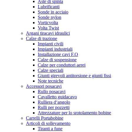
Aste di spinta
Lubrificanti
Sonde in acciaio
Sonde nylon
Vorticvolta
Volta Twist
Argani tiracavi idraulici
Calze di trazione
Impianti civili
Impianti industriali
Installazione cavi F.O
Calze di sospensione
Calze per conduttori aerei
Calze speciali
Giunti girevoli antitorsione e giunti fissi
Note tecniche
Accessori posacavi
Rullo posacavi
Cavalletto guidacavo
Rulliera d‘angolo
Rulli per pozzetti
Attrezzature per lo srotolamento bobine
Carrelli Portabobine
Articoli di sollevamento
Tiranti a fune