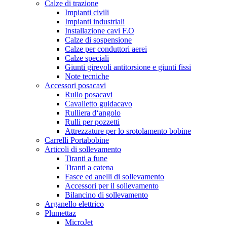
Calze di trazione
Impianti civili
Impianti industriali
Installazione cavi F.O
Calze di sospensione
Calze per conduttori aerei
Calze speciali
Giunti girevoli antitorsione e giunti fissi
Note tecniche
Accessori posacavi
Rullo posacavi
Cavalletto guidacavo
Rulliera d‘angolo
Rulli per pozzetti
Attrezzature per lo srotolamento bobine
Carrelli Portabobine
Articoli di sollevamento
Tiranti a fune
Tiranti a catena
Fasce ed anelli di sollevamento
Accessori per il sollevamento
Bilancino di sollevamento
Arganello elettrico
Plumettaz
MicroJet