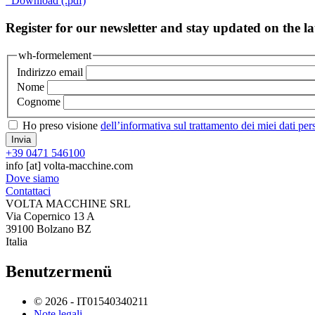
Download (.pdf)
Register for our newsletter and stay updated on the lat
wh-formelement
Indirizzo email
Nome
Cognome
Ho preso visione
dell’informativa sul trattamento dei miei dati per
+39 0471 546100
info
[at]
volta-macchine.com
Dove siamo
Contattaci
VOLTA MACCHINE SRL
Via Copernico 13 A
39100 Bolzano BZ
Italia
Benutzermenü
© 2026 - IT01540340211
Note legali