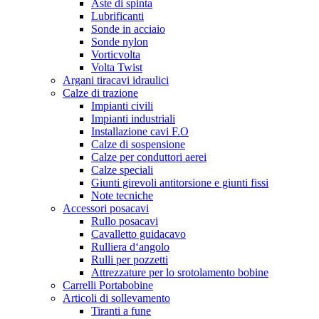
Aste di spinta
Lubrificanti
Sonde in acciaio
Sonde nylon
Vorticvolta
Volta Twist
Argani tiracavi idraulici
Calze di trazione
Impianti civili
Impianti industriali
Installazione cavi F.O
Calze di sospensione
Calze per conduttori aerei
Calze speciali
Giunti girevoli antitorsione e giunti fissi
Note tecniche
Accessori posacavi
Rullo posacavi
Cavalletto guidacavo
Rulliera d‘angolo
Rulli per pozzetti
Attrezzature per lo srotolamento bobine
Carrelli Portabobine
Articoli di sollevamento
Tiranti a fune