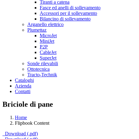
Tiranti a catena
Fasce ed anelli di sollevamento
Accessori per il sollevamento
Bilancino di sollevamento
Arganello elettrico
Plumettaz
MicroJet
MiniJet
P2P
CableJet
SuperJet
Sonde rilevabili
Ottotecnica
Tracto-Technik
Cataloghi
Azienda
Contatti
Briciole di pane
Home
Flipbook Content
Download (.pdf)