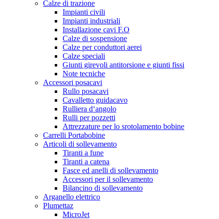
Calze di trazione
Impianti civili
Impianti industriali
Installazione cavi F.O
Calze di sospensione
Calze per conduttori aerei
Calze speciali
Giunti girevoli antitorsione e giunti fissi
Note tecniche
Accessori posacavi
Rullo posacavi
Cavalletto guidacavo
Rulliera d‘angolo
Rulli per pozzetti
Attrezzature per lo srotolamento bobine
Carrelli Portabobine
Articoli di sollevamento
Tiranti a fune
Tiranti a catena
Fasce ed anelli di sollevamento
Accessori per il sollevamento
Bilancino di sollevamento
Arganello elettrico
Plumettaz
MicroJet