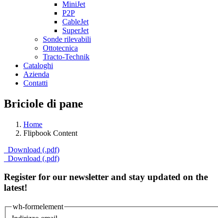
MiniJet
P2P
CableJet
SuperJet
Sonde rilevabili
Ottotecnica
Tracto-Technik
Cataloghi
Azienda
Contatti
Briciole di pane
Home
Flipbook Content
Download (.pdf)
Download (.pdf)
Register for our newsletter and stay updated on the
latest!
wh-formelement