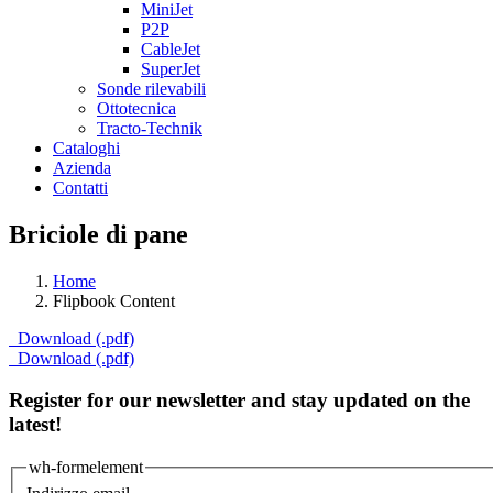
MiniJet
P2P
CableJet
SuperJet
Sonde rilevabili
Ottotecnica
Tracto-Technik
Cataloghi
Azienda
Contatti
Briciole di pane
Home
Flipbook Content
Download (.pdf)
Download (.pdf)
Register for our newsletter and stay updated on the
latest!
wh-formelement