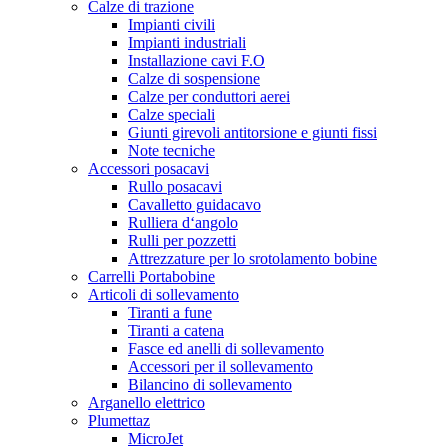
Calze di trazione
Impianti civili
Impianti industriali
Installazione cavi F.O
Calze di sospensione
Calze per conduttori aerei
Calze speciali
Giunti girevoli antitorsione e giunti fissi
Note tecniche
Accessori posacavi
Rullo posacavi
Cavalletto guidacavo
Rulliera d‘angolo
Rulli per pozzetti
Attrezzature per lo srotolamento bobine
Carrelli Portabobine
Articoli di sollevamento
Tiranti a fune
Tiranti a catena
Fasce ed anelli di sollevamento
Accessori per il sollevamento
Bilancino di sollevamento
Arganello elettrico
Plumettaz
MicroJet