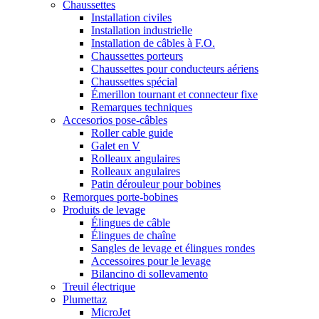
Chaussettes
Installation civiles
Installation industrielle
Installation de câbles à F.O.
Chaussettes porteurs
Chaussettes pour conducteurs aériens
Chaussettes spécial
Émerillon tournant et connecteur fixe
Remarques techniques
Accesorios pose-câbles
Roller cable guide
Galet en V
Rolleaux angulaires
Rolleaux angulaires
Patin dérouleur pour bobines
Remorques porte-bobines
Produits de levage
Élingues de câble
Élingues de chaîne
Sangles de levage et élingues rondes
Accessoires pour le levage
Bilancino di sollevamento
Treuil électrique
Plumettaz
MicroJet