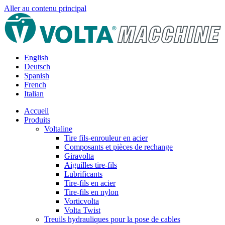
Aller au contenu principal
English
Deutsch
Spanish
French
Italian
Accueil
Produits
Voltaline
Tire fils-enrouleur en acier
Composants et pièces de rechange
Giravolta
Aiguilles tire-fils
Lubrificants
Tire-fils en acier
Tire-fils en nylon
Vorticvolta
Volta Twist
Treuils hydrauliques pour la pose de cables