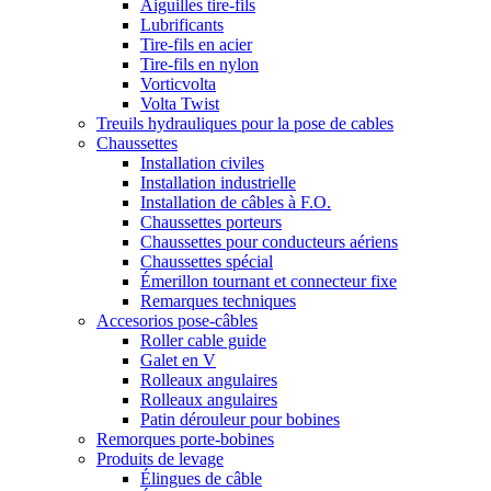
Aiguilles tire-fils
Lubrificants
Tire-fils en acier
Tire-fils en nylon
Vorticvolta
Volta Twist
Treuils hydrauliques pour la pose de cables
Chaussettes
Installation civiles
Installation industrielle
Installation de câbles à F.O.
Chaussettes porteurs
Chaussettes pour conducteurs aériens
Chaussettes spécial
Émerillon tournant et connecteur fixe
Remarques techniques
Accesorios pose-câbles
Roller cable guide
Galet en V
Rolleaux angulaires
Rolleaux angulaires
Patin dérouleur pour bobines
Remorques porte-bobines
Produits de levage
Élingues de câble