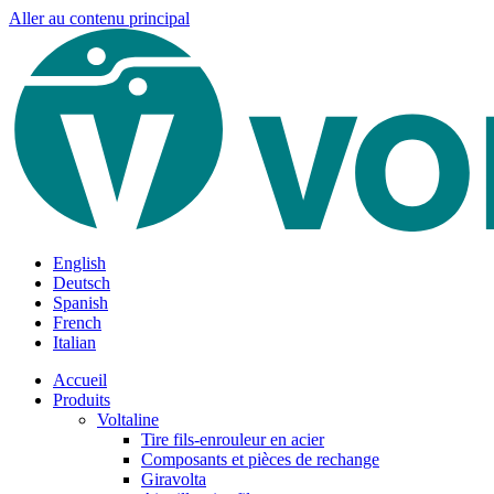
Aller au contenu principal
English
Deutsch
Spanish
French
Italian
Accueil
Produits
Voltaline
Tire fils-enrouleur en acier
Composants et pièces de rechange
Giravolta