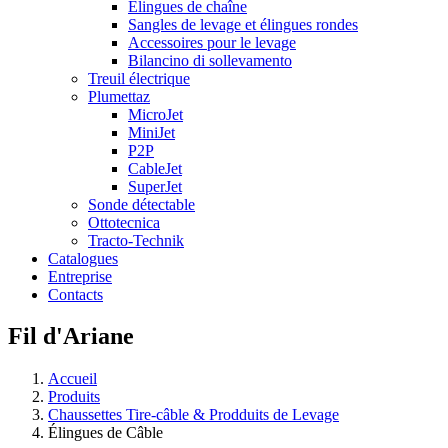
Élingues de chaîne
Sangles de levage et élingues rondes
Accessoires pour le levage
Bilancino di sollevamento
Treuil électrique
Plumettaz
MicroJet
MiniJet
P2P
CableJet
SuperJet
Sonde détectable
Ottotecnica
Tracto-Technik
Catalogues
Entreprise
Contacts
Fil d'Ariane
Accueil
Produits
Chaussettes Tire-câble & Prodduits de Levage
Élingues de Câble