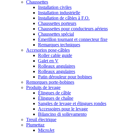
Chaussettes
Installation civiles
Installation industrielle
Installation de câbles à F.O.
Chaussettes porteurs
Chaussettes pour conducteurs aériens
Chaussettes spécial
Émerillon tournant et connecteur fixe
Remarques techniques
Accesorios pose-câbles
Roller cable guide
Galet en V
Rolleaux angulaires
Rolleaux angulaires
Patin dérouleur pour bobines
Remorques porte-bobines
Produits de levage
Élingues de câble
Élingues de chaîne
Sangles de levage et élingues rondes
Accessoires pour le levage
Bilancino di sollevamento
Treuil électrique
Plumettaz
MicroJet