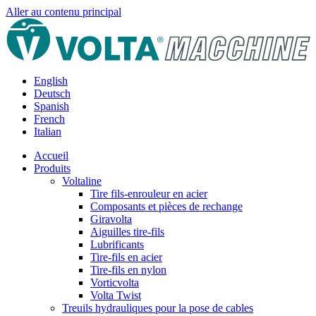
Aller au contenu principal
English
Deutsch
Spanish
French
Italian
Accueil
Produits
Voltaline
Tire fils-enrouleur en acier
Composants et pièces de rechange
Giravolta
Aiguilles tire-fils
Lubrificants
Tire-fils en acier
Tire-fils en nylon
Vorticvolta
Volta Twist
Treuils hydrauliques pour la pose de cables