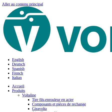
Aller au contenu principal
English
Deutsch
Spanish
French
Italian
Accueil
Produits
Voltaline
Tire fils-enrouleur en acier
Composants et pièces de rechange
Giravolta