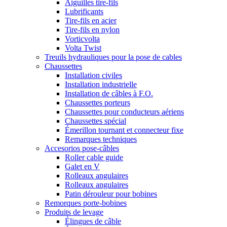
Aiguilles tire-fils
Lubrificants
Tire-fils en acier
Tire-fils en nylon
Vorticvolta
Volta Twist
Treuils hydrauliques pour la pose de cables
Chaussettes
Installation civiles
Installation industrielle
Installation de câbles à F.O.
Chaussettes porteurs
Chaussettes pour conducteurs aériens
Chaussettes spécial
Émerillon tournant et connecteur fixe
Remarques techniques
Accesorios pose-câbles
Roller cable guide
Galet en V
Rolleaux angulaires
Rolleaux angulaires
Patin dérouleur pour bobines
Remorques porte-bobines
Produits de levage
Élingues de câble