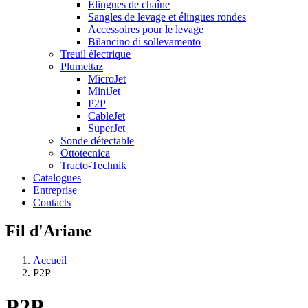
Élingues de chaîne
Sangles de levage et élingues rondes
Accessoires pour le levage
Bilancino di sollevamento
Treuil électrique
Plumettaz
MicroJet
MiniJet
P2P
CableJet
SuperJet
Sonde détectable
Ottotecnica
Tracto-Technik
Catalogues
Entreprise
Contacts
Fil d'Ariane
Accueil
P2P
P2P