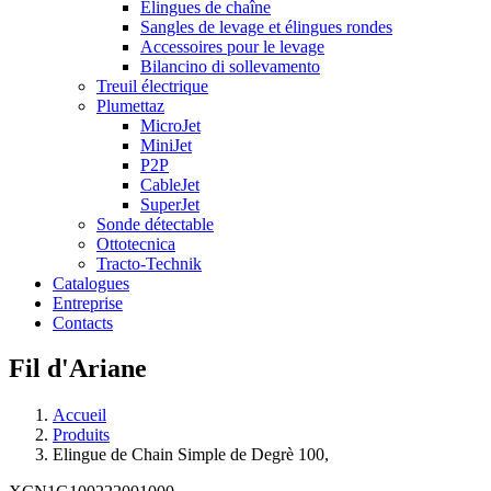
Élingues de chaîne
Sangles de levage et élingues rondes
Accessoires pour le levage
Bilancino di sollevamento
Treuil électrique
Plumettaz
MicroJet
MiniJet
P2P
CableJet
SuperJet
Sonde détectable
Ottotecnica
Tracto-Technik
Catalogues
Entreprise
Contacts
Fil d'Ariane
Accueil
Produits
Elingue de Chain Simple de Degrè 100,