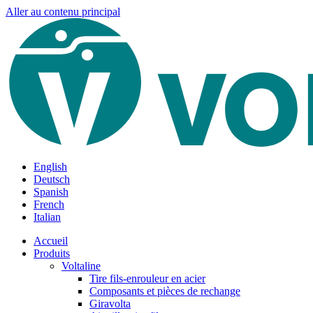
Aller au contenu principal
English
Deutsch
Spanish
French
Italian
Accueil
Produits
Voltaline
Tire fils-enrouleur en acier
Composants et pièces de rechange
Giravolta