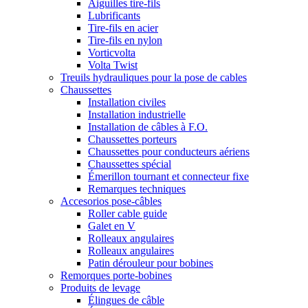
Aiguilles tire-fils
Lubrificants
Tire-fils en acier
Tire-fils en nylon
Vorticvolta
Volta Twist
Treuils hydrauliques pour la pose de cables
Chaussettes
Installation civiles
Installation industrielle
Installation de câbles à F.O.
Chaussettes porteurs
Chaussettes pour conducteurs aériens
Chaussettes spécial
Émerillon tournant et connecteur fixe
Remarques techniques
Accesorios pose-câbles
Roller cable guide
Galet en V
Rolleaux angulaires
Rolleaux angulaires
Patin dérouleur pour bobines
Remorques porte-bobines
Produits de levage
Élingues de câble