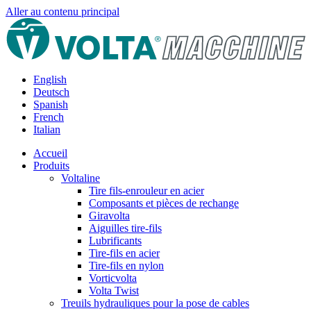
Aller au contenu principal
English
Deutsch
Spanish
French
Italian
Accueil
Produits
Voltaline
Tire fils-enrouleur en acier
Composants et pièces de rechange
Giravolta
Aiguilles tire-fils
Lubrificants
Tire-fils en acier
Tire-fils en nylon
Vorticvolta
Volta Twist
Treuils hydrauliques pour la pose de cables