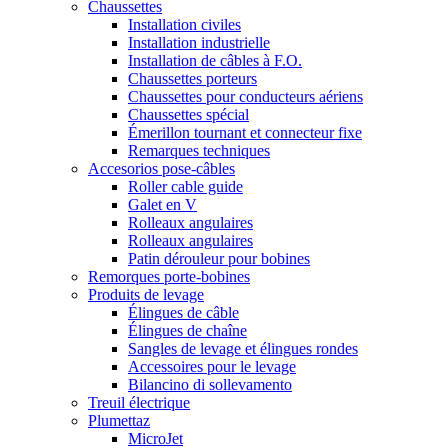
Chaussettes
Installation civiles
Installation industrielle
Installation de câbles à F.O.
Chaussettes porteurs
Chaussettes pour conducteurs aériens
Chaussettes spécial
Émerillon tournant et connecteur fixe
Remarques techniques
Accesorios pose-câbles
Roller cable guide
Galet en V
Rolleaux angulaires
Rolleaux angulaires
Patin dérouleur pour bobines
Remorques porte-bobines
Produits de levage
Élingues de câble
Élingues de chaîne
Sangles de levage et élingues rondes
Accessoires pour le levage
Bilancino di sollevamento
Treuil électrique
Plumettaz
MicroJet