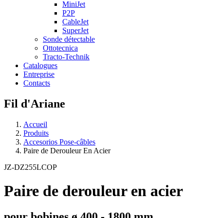
MiniJet
P2P
CableJet
SuperJet
Sonde détectable
Ottotecnica
Tracto-Technik
Catalogues
Entreprise
Contacts
Fil d'Ariane
Accueil
Produits
Accesorios Pose-câbles
Paire de Derouleur En Acier
JZ-DZ255LCOP
Paire de derouleur en acier
pour bobines ø 400 - 1800 mm