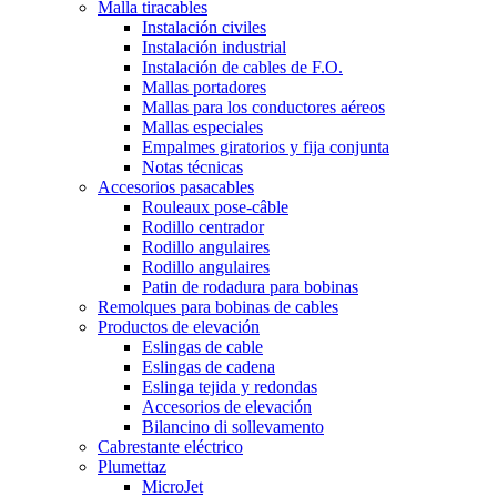
Malla tiracables
Instalación civiles
Instalación industrial
Instalación de cables de F.O.
Mallas portadores
Mallas para los conductores aéreos
Mallas especiales
Empalmes giratorios y fija conjunta
Notas técnicas
Accesorios pasacables
Rouleaux pose-câble
Rodillo centrador
Rodillo angulaires
Rodillo angulaires
Patin de rodadura para bobinas
Remolques para bobinas de cables
Productos de elevación
Eslingas de cable
Eslingas de cadena
Eslinga tejida y redondas
Accesorios de elevación
Bilancino di sollevamento
Cabrestante eléctrico
Plumettaz
MicroJet