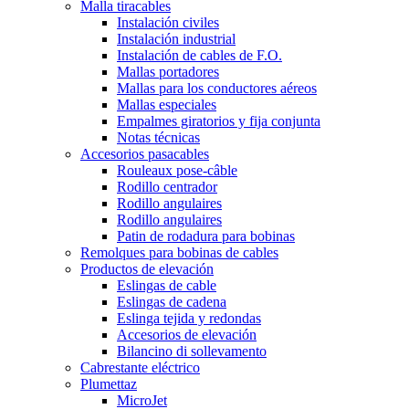
Malla tiracables
Instalación civiles
Instalación industrial
Instalación de cables de F.O.
Mallas portadores
Mallas para los conductores aéreos
Mallas especiales
Empalmes giratorios y fija conjunta
Notas técnicas
Accesorios pasacables
Rouleaux pose-câble
Rodillo centrador
Rodillo angulaires
Rodillo angulaires
Patin de rodadura para bobinas
Remolques para bobinas de cables
Productos de elevación
Eslingas de cable
Eslingas de cadena
Eslinga tejida y redondas
Accesorios de elevación
Bilancino di sollevamento
Cabrestante eléctrico
Plumettaz
MicroJet