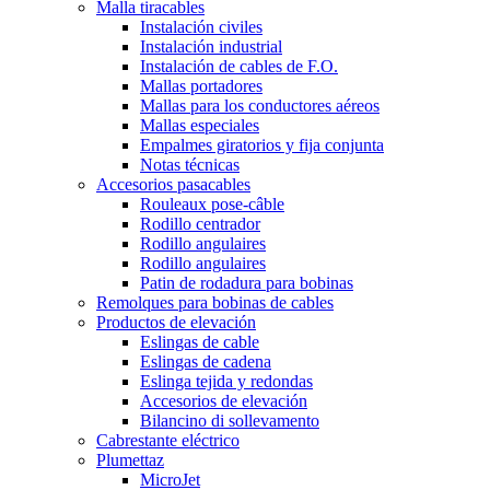
Malla tiracables
Instalación civiles
Instalación industrial
Instalación de cables de F.O.
Mallas portadores
Mallas para los conductores aéreos
Mallas especiales
Empalmes giratorios y fija conjunta
Notas técnicas
Accesorios pasacables
Rouleaux pose-câble
Rodillo centrador
Rodillo angulaires
Rodillo angulaires
Patin de rodadura para bobinas
Remolques para bobinas de cables
Productos de elevación
Eslingas de cable
Eslingas de cadena
Eslinga tejida y redondas
Accesorios de elevación
Bilancino di sollevamento
Cabrestante eléctrico
Plumettaz
MicroJet