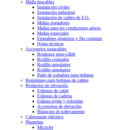
Malla tiracables
Instalación civiles
Instalación industrial
Instalación de cables de F.O.
Mallas portadores
Mallas para los conductores aéreos
Mallas especiales
Empalmes giratorios y fija conjunta
Notas técnicas
Accesorios pasacables
Rouleaux pose-câble
Rodillo centrador
Rodillo angulaires
Rodillo angulaires
Patin de rodadura para bobinas
Remolques para bobinas de cables
Productos de elevación
Eslingas de cable
Eslingas de cadena
Eslinga tejida y redondas
Accesorios de elevación
Bilancino di sollevamento
Cabrestante eléctrico
Plumettaz
MicroJet