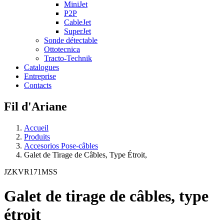
MiniJet
P2P
CableJet
SuperJet
Sonde détectable
Ottotecnica
Tracto-Technik
Catalogues
Entreprise
Contacts
Fil d'Ariane
Accueil
Produits
Accesorios Pose-câbles
Galet de Tirage de Câbles, Type Étroit,
JZKVR171MSS
Galet de tirage de câbles, type
étroit