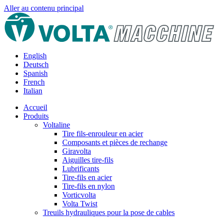
Aller au contenu principal
English
Deutsch
Spanish
French
Italian
Accueil
Produits
Voltaline
Tire fils-enrouleur en acier
Composants et pièces de rechange
Giravolta
Aiguilles tire-fils
Lubrificants
Tire-fils en acier
Tire-fils en nylon
Vorticvolta
Volta Twist
Treuils hydrauliques pour la pose de cables