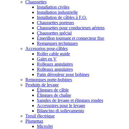
Chaussettes
Installation civiles
Installation industrielle
Installation de câbles à F.O.
Chaussettes porteurs
Chaussettes pour conducteurs aériens
Chaussettes spécial
Émerillon tournant et connecteur fixe
Remarques techniques
Accesorios pose-câbles
Roller cable guide
Galet en V
Rolleaux angulaires
Rolleaux angulaires
Patin dérouleur pour bobines
Remorques porte-bobines
Produits de levage
Élingues de câble
Élingues de chaîne
Sangles de levage et élingues rondes
Accessoires pour le levage
Bilancino di sollevamento
Treuil électrique
Plumettaz
MicroJet